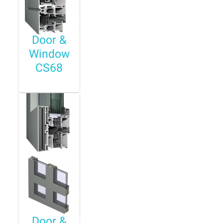
Door &
Window
CS68
Door &